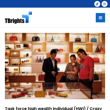
Skip
to
Mai
content
Men
Task force high wealth individual (HWI) / Crazy