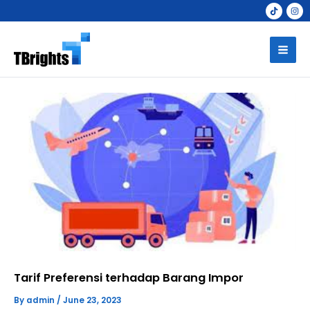
Skip
to
Mai
content
Men
Tarif Preferensi terhadap Barang Impor
By
admin
/
June 23, 2023