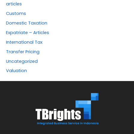
articles
Customs
Domestic Taxation
Expatriate – Articles
International Tax
Transfer Pricing
Uncategorized
Valuation