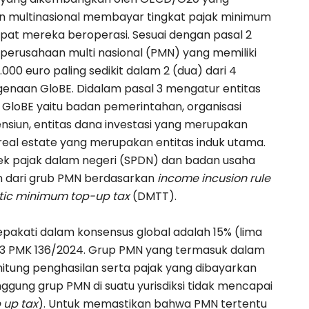
 multinasional membayar tingkat pajak minimum
mpat mereka beroperasi. Sesuai dengan pasal 2
p perusahaan multi nasional (PMN) yang memiliki
000 euro paling sedikit dalam 2 (dua) dari 4
enaan GloBE. Didalam pasal 3 mengatur entitas
i GloBE yaitu badan pemerintahan, organisasi
pensiun, entitas dana investasi yang merupakan
i real estate yang merupakan entitas induk utama.
ek pajak dalam negeri (SPDN) dan badan usaha
n dari grub PMN berdasarkan
income incusion rule
ic minimum top-up tax
(DMTT).
epakati dalam konsensus global adalah 15% (lima
at 33 PMK 136/2024. Grup PMN yang termasuk dalam
hitung penghasilan serta pajak yang dibayarkan
itanggung grup PMN di suatu yurisdiksi tidak mencapai
 up tax
). Untuk memastikan bahwa PMN tertentu