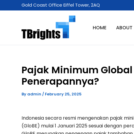
Skip
Gold Coast Office Eiffel Tower, 2AQ
to
content
HOME
ABOUT
Pajak Minimum Globa
Penerapannya?
By
admin
/
February 25, 2025
Indonesia secara resmi mengenakan pajak minim
(GloBE) mulai 1 Januari 2025 sesuai dengan pe
GloBE merupakan pengenaan pajak tambahan