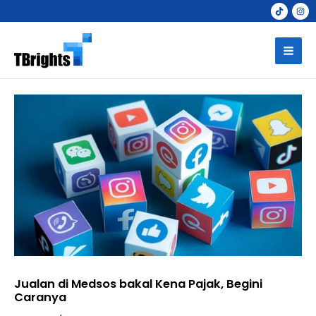
Skip
to
Mai
content
Men
Jualan di Medsos bakal Kena Pajak, Begini
Caranya