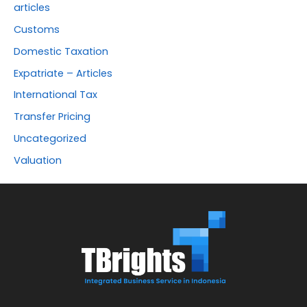
articles
Customs
Domestic Taxation
Expatriate – Articles
International Tax
Transfer Pricing
Uncategorized
Valuation