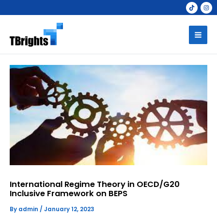
Skip
to
Mai
content
Men
International Regime Theory in OECD/G20
Inclusive Framework on BEPS
By
admin
/
January 12, 2023