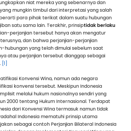
mengungkapkan niat mereka yang sebenarnya dan
ang mungkin timbul dari interpretasi yang salah
berarti para pihak terikat dalam suatu hubungan
iban satu sama lain.
Terakhir, prinsip
tidak berlaku
njian-perjanjian tersebut hanya akan mengatur
erusnya, dan bahwa perjanjian-perjanjian
n-hubungan yang telah dimulai sebelum saat
nya atau perjanjian tersebut dianggap sebagai
.
[1]
atifikasi Konvensi Wina, namun ada negara
fikasi konvensi tersebut.
Meskipun Indonesia
lisit melalui hukum nasionalnya sendiri yang
n 2000 tentang Hukum Internasional.
Terdapat
nesia dari Konvensi Wina termasuk namun tidak
Padahal Indonesia mematuhi prinsip utama
ajakan sebagai contoh Perjanjian Bilateral Indonesia