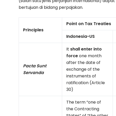
(salah satu jenis perjanjian internasional) dap
bertujuan di bidang perpajakan.
Point on Tax Treaties
Principles
Indonesia-US
It
shall enter into
force
one month
after the date of
Pacta Sunt
exchange of the
Servanda
instruments of
ratification (Article
30)
The term “one of
the Contracting
States” of “the other