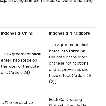
at sejalan dengan implementasi Konvensi Wina yang
Indonesia-China
Indonesia-Singapore
The Agreement
shall
enter into force
on
This Agreement
shall
the date of the later
enter into force
on
of these notifications
the later of the date
and its provisions shall
on… (Article 28)
have effect (Article 29
(2))
Each Contracting
…. The respective
State shall notify the