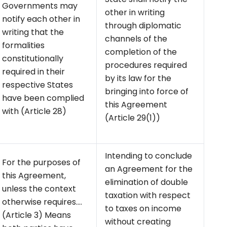
Governments may
other in writing
notify each other in
through diplomatic
writing that the
channels of the
formalities
completion of the
constitutionally
procedures required
required in their
by its law for the
respective States
bringing into force of
have been complied
this Agreement
with (Article 28)
(Article 29(1))
Intending to conclude
For the purposes of
an Agreement for the
this Agreement,
elimination of double
unless the context
taxation with respect
otherwise requires….
to taxes on income
(Article 3) Means
without creating