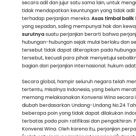
secara adil dan jujur ​​satu sama lain, untuk 
tidak mendapatkan keuntungan yang tidak adil y
terhadap perjanjian mereka.
Asas timbal balik
yang sepadan, saling mempunyai hak dan kewaj
surutnya
suatu perjanjian berarti bahwa perja
hubungan-hubungan sejak mulai berlaku dan set
tersebut tidak dapat diterapkan pada hubunga
tersebut, kecuali para pihak menyetujui sebalik
bagian dari perjanjian internasional. hukum adat
Secara global, hampir seluruh negara telah mer
tertentu, misalnya Indonesia, yang belum merati
memang melaksanakan Konvensi Wina secara imp
diubah berdasarkan Undang-Undang No.24 Tahu
beberapa poin yang tidak dapat dilakukan Indo
terbatas pada poin ratifikasi dan pengakhiran.
Konvensi Wina.
Oleh karena itu, perjanjian perp