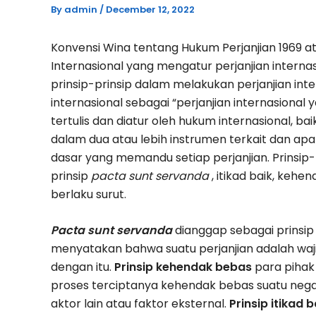
By
admin
/
December 12, 2022
Konvensi Wina tentang Hukum Perjanjian 1969 a
Internasional yang mengatur perjanjian inter
prinsip-prinsip dalam melakukan perjanjian inte
internasional sebagai “perjanjian internasiona
tertulis dan diatur oleh hukum internasional, b
dalam dua atau lebih instrumen terkait dan ap
dasar yang memandu setiap perjanjian.
Prinsip
prinsip
pacta sunt servanda
, itikad baik, kehe
berlaku surut.
Pacta sunt servanda
dianggap sebagai prinsip
menyatakan bahwa suatu perjanjian adalah waji
dengan itu.
Prinsip kehendak bebas
para pihak
proses terciptanya kehendak bebas suatu negar
aktor lain atau faktor eksternal.
Prinsip itikad b