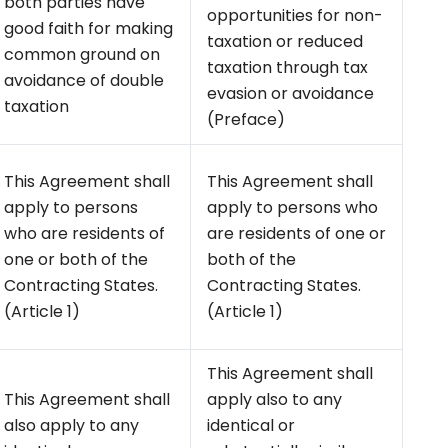
both parties have
opportunities for non-
good faith for making
taxation or reduced
common ground on
taxation through tax
avoidance of double
evasion or avoidance
taxation
(Preface)
This Agreement shall
This Agreement shall
apply to persons
apply to persons who
who are residents of
are residents of one or
one or both of the
both of the
Contracting States.
Contracting States.
(Article 1)
(Article 1)
This Agreement shall
This Agreement shall
apply also to any
also apply to any
identical or