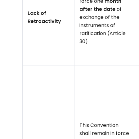
force one
month
after the date
of
Lack of
exchange of the
Retroactivity
instruments of
ratification (Article
30)
This Convention
shall remain in force