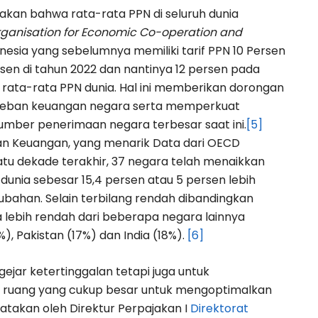
akan bahwa rata-rata PPN di seluruh dunia
ganisation for Economic Co-operation and
esia yang sebelumnya memiliki tarif PPN 10 Persen
rsen di tahun 2022 dan nantinya 12 persen pada
rata-rata PPN dunia. Hal ini memberikan dorongan
 beban keuangan negara serta memperkuat
mber penerimaan negara terbesar saat ini.
[5]
n Keuangan, yang menarik Data dari OECD
u dekade terakhir, 37 negara telah menaikkan
 dunia sebesar 15,4 persen atau 5 persen lebih
rubahan. Selain terbilang rendah dibandingkan
ga lebih rendah dari beberapa negara lainnya
5%), Pakistan (17%) dan India (18%).
[6]
ejar ketertinggalan tetapi juga untuk
a ruang yang cukup besar untuk mengoptimalkan
atakan oleh Direktur Perpajakan I
Direktorat