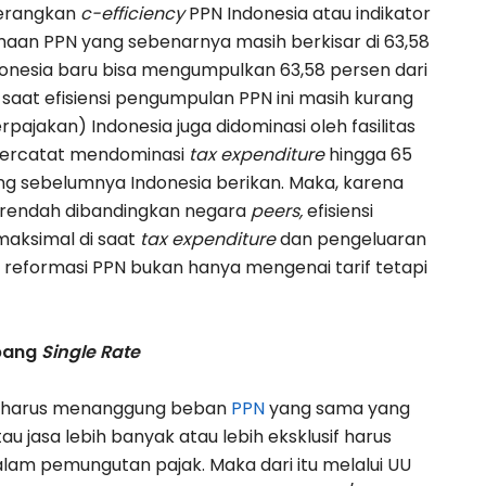
nerangkan
c-efficiency
PPN Indonesia atau indikator
n PPN yang sebenarnya masih berkisar di 63,58
ndonesia baru bisa mengumpulkan 63,58 persen dari
i saat efisiensi pengumpulan PPN ini masih kurang
rpajakan) Indonesia juga didominasi oleh fasilitas
N tercatat mendominasi
tax expenditure
hingga 65
ng sebelumnya Indonesia berikan. Maka, karena
ng rendah dibandingkan negara
peers,
efisiensi
maksimal di saat
tax expenditure
dan pengeluaran
 reformasi PPN bukan hanya mengenai tarif tetapi
bang
Single Rate
at harus menanggung beban
PPN
yang sama yang
 jasa lebih banyak atau lebih eksklusif harus
dalam pemungutan pajak. Maka dari itu melalui UU