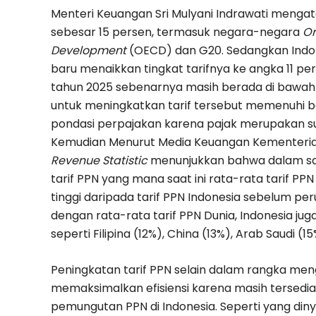
Menteri Keuangan Sri Mulyani Indrawati mengat
sebesar 15 persen, termasuk negara-negara
Or
Development
(OECD) dan G20. Sedangkan Indon
baru menaikkan tingkat tarifnya ke angka 11 pe
tahun 2025 sebenarnya masih berada di bawah 
untuk meningkatkan tarif tersebut memenuhi
pondasi perpajakan karena pajak merupakan su
Kemudian Menurut Media Keuangan Kementeria
Revenue Statistic
menunjukkan bahwa dalam sat
tarif PPN yang mana saat ini rata-rata tarif PPN
tinggi daripada tarif PPN Indonesia sebelum pe
dengan rata-rata tarif PPN Dunia, Indonesia ju
seperti Filipina (12%), China (13%), Arab Saudi (1
Peningkatan tarif PPN selain dalam rangka meng
memaksimalkan efisiensi karena masih tersedi
pemungutan PPN di Indonesia. Seperti yang diny