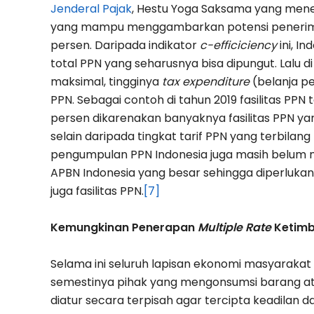
Jenderal Pajak
, Hestu Yoga Saksama yang me
yang mampu menggambarkan potensi penerimaa
persen. Daripada indikator
c-efficiciency
ini, I
total PPN yang seharusnya bisa dipungut. Lalu d
maksimal, tingginya
tax expenditure
(belanja pe
PPN. Sebagai contoh di tahun 2019 fasilitas PP
persen dikarenakan banyaknya fasilitas PPN ya
selain daripada tingkat tarif PPN yang terbila
pengumpulan PPN Indonesia juga masih belum 
APBN Indonesia yang besar sehingga diperlukan
juga fasilitas PPN.
[7]
Kemungkinan Penerapan
Multiple Rate
Ketim
Selama ini seluruh lapisan ekonomi masyarak
semestinya pihak yang mengonsumsi barang atau
diatur secara terpisah agar tercipta keadilan 