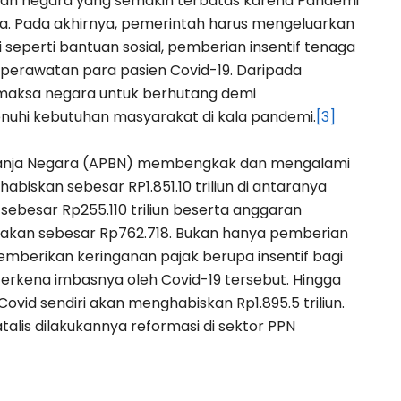
n negara yang semakin terbatas karena Pandemi
. Pada akhirnya, pemerintah harus mengeluarkan
 seperti bantuan sosial, pemberian insentif tenaga
n perawatan para pasien Covid-19. Daripada
maksa negara untuk berhutang demi
hi kebutuhan masyarakat di kala pandemi.
[3]
elanja Negara (APBN) membengkak dan mengalami
biskan sebesar RP1.851.10 triliun di antaranya
besar Rp255.110 triliun beserta anggaran
irakan sebesar Rp762.718. Bukan hanya pemberian
emberikan keringanan pajak berupa insentif bagi
erkena imbasnya oleh Covid-19 tersebut. Hingga
vid sendiri akan menghabiskan Rp1.895.5 triliun.
talis dilakukannya reformasi di sektor PPN