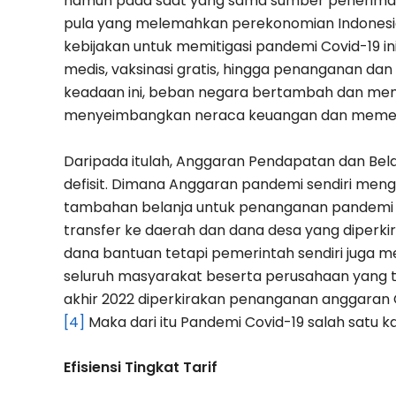
namun pada saat yang sama sumber penerimaa
pula yang melemahkan perekonomian Indonesia
kebijakan untuk memitigasi pandemi Covid-19 ini
medis, vaksinasi gratis, hingga penanganan da
keadaan ini, beban negara bertambah dan me
menyeimbangkan neraca keuangan dan memenu
Daripada itulah, Anggaran Pendapatan dan B
defisit. Dimana Anggaran pandemi sendiri mengha
tambahan belanja untuk penanganan pandemi se
transfer ke daerah dan dana desa yang diperk
dana bantuan tetapi pemerintah sendiri juga m
seluruh masyarakat beserta perusahaan yang t
akhir 2022 diperkirakan penanganan anggaran Co
[4]
Maka dari itu Pandemi Covid-19 salah satu ka
Efisiensi Tingkat Tarif