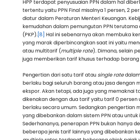
HPP terdapat penyusuaian PPN dalam hal diberla
tertentu yaitu PPN Final misalnya 1 persen, 2 p
diatur dalam Peraturan Menteri Keuangan. Kebi
kemudahan dalam pemungutan PPN terutama da
(PKP).
[8]
Hal ini sebenarnya akan membuka kem
yang marak diperbincangkan saat ini yaitu men
atau multitarif (
multiple rate
)
.
Dimana, selain p
juga memberikan tarif khusus terhadap barang 
Pengertian dari satu tarif atau
single rate
dalam
berlaku bagi seluruh barang atau jasa dengan
ekspor. Akan tetapi, ada juga yang memaknai ta
dikenakan dengan dua tarif yaitu tarif 0 persen
berlaku secara umum. Sedangkan pengertian mul
yang dibebankan dalam sistem PPN atau untuk i
Sederhananya, penerapan PPN bukan hanya deng
beberapa jenis tarif lainnya yang dibebankan k
multiple rates,
terdapat beberapa objek pajak