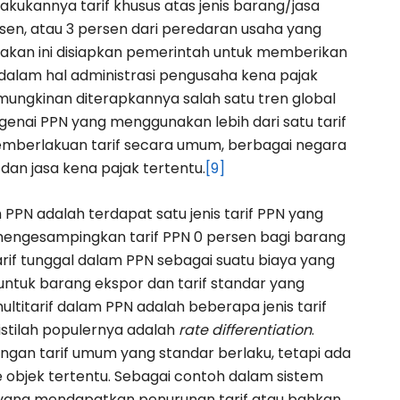
kukannya tarif khusus atas jenis barang/jasa
ersen, atau 3 persen dari peredaran usaha yang
jakan ini disiapkan pemerintah untuk memberikan
lam hal administrasi pengusaha kena pajak
ungkinan diterapkannya salah satu tren global
genai PPN yang menggunakan lebih dari satu tarif
emberlakuan tarif secara umum, berbagai negara
dan jasa kena pajak tertentu.
[9]
 PPN adalah terdapat satu jenis tarif PPN yang
 mengesampingkan tarif PPN 0 persen bagi barang
rif tunggal dalam PPN sebagai suatu biaya yang
 untuk barang ekspor dan tarif standar yang
titarif dalam PPN adalah beberapa jenis tarif
stilah populernya adalah
rate differentiation
.
an tarif umum yang standar berlaku, tetapi ada
e objek tertentu. Sebagai contoh dalam sistem
 yang mendapatkan penurunan tarif atau bahkan