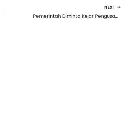
NEXT
Pemerintah Diminta Kejar Pengusaha yang Belum Taat Bayar Pajak