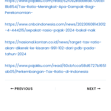
https://www.pajakku.com/read/62f092eaa9ea8709cb1
8b854/Tax-Ratio-Meningkat-Apa-Dampak-Bagi-
Perekonomian-
https://www.cnbcindonesia.com/news/20230608143012
-4-444215/sepakat-rasio-pajak-2024-bakal-naik
https://nasional.kontan.co.id/news/target-tax-ratio-
akan-dikerek-ke-kisaran-991-102-dari-pdb-pada-
tahun-2024
https://www.pajakku.com/read/60cbfcca58d6727b1651
ab05/Perkembangan-Tax-Ratio-di-Indonesia
PREVIOUS
NEXT