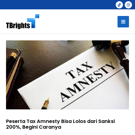
Skip
to
Mai
content
Men
Peserta Tax Amnesty Bisa Lolos dari Sanksi
200%, Begini Caranya