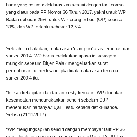
harta yang belum dideklarasikan sesuai dengan tarif normal
yang diatur pada PP Nomor 36 Tahun 2017, yakni untuk WP
Badan sebesar 25%, untuk WP orang pribadi (OP) sebesar
30%, dan WP tertentu sebesar 12,5%.
Setelah itu dilakukan, maka akan ‘diampuni’ alias terbebas dari
sanksi 200%. WP harus melakukan upaya ini sesegera
mungkin sebelum Ditjen Pajak mengeluarkan surat
permohonan pemeriksaan, jika tidak maka akan terkena
sanksi 200% itu.
“Ini kan kelanjutan dari tax amnesty kemarin. WP diberikan
kesempatan mengungkapkan sendiri sebelum DJP
menemukan hartanya,” ujar Hestu kepada detikFinance,
Selasa (21/11/2017).
“WP mengungkapkan sendiri dengan membayar tarif PP 36
maka tidak ada pengenaan sanksi sesuai Pasal 18 UU Tax