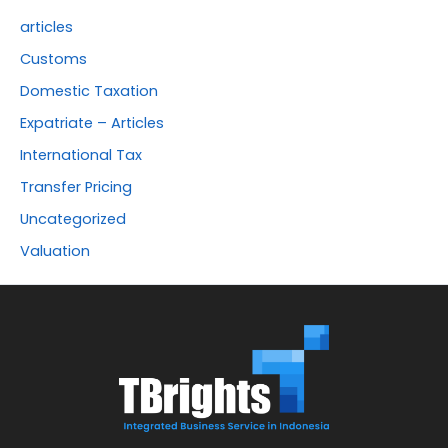
articles
Customs
Domestic Taxation
Expatriate – Articles
International Tax
Transfer Pricing
Uncategorized
Valuation