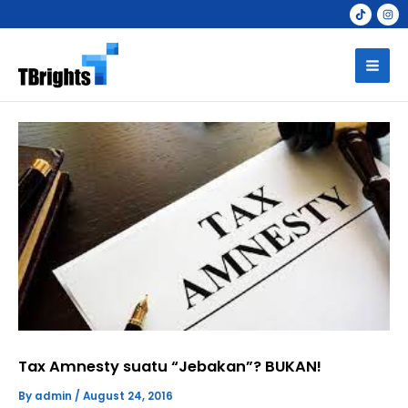
Skip
to
Mai
content
Men
Tax Amnesty suatu “Jebakan”? BUKAN!
By
admin
/
August 24, 2016