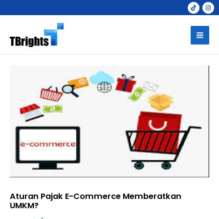
Skip
to
Mai
content
Men
Aturan Pajak E-Commerce Memberatkan
UMKM?