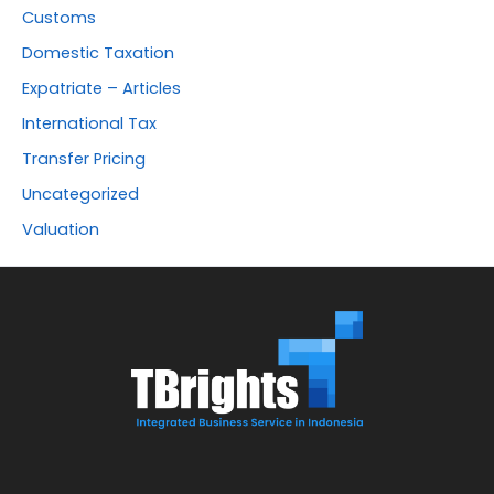
Customs
Domestic Taxation
Expatriate – Articles
International Tax
Transfer Pricing
Uncategorized
Valuation