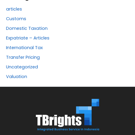
articles
Customs
Domestic Taxation
Expatriate – Articles
International Tax
Transfer Pricing
Uncategorized
Valuation