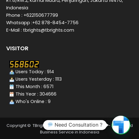
RT.6/RW.2, Kamal Muara, Penjaringan, Jakarta 14470,
Indonesia
Phone : +622150677799
Whatsapp :+62 878-8454-7756
E-Mail : tbrights@tbrights.com
VISITOR
Users Today : 914
Users Yesterday : 1113
This Month : 6571
This Year : 304666
Who's Online : 9
Need Consultation ?
Copyright © TBrights - Tax Consultant In Indonesia - Integrated
Business Service in Indonesia