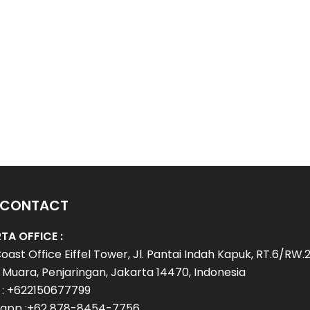
 CONTACT
TA OFFICE :
oast Office Eiffel Tower, Jl. Pantai Indah Kapuk, RT.6/RW.2
Muara, Penjaringan, Jakarta 14470, Indonesia
 : +622150677799
app :+62 878-8454-7756