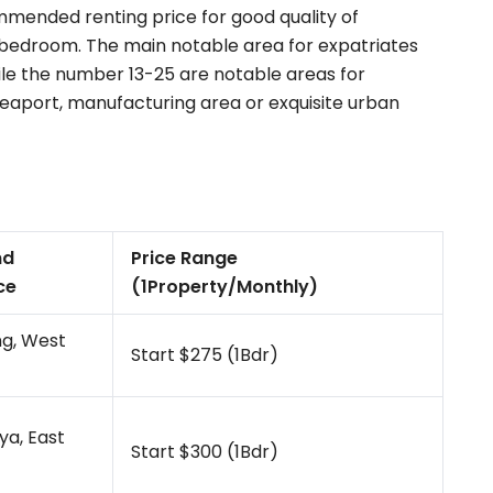
mmended renting price for good quality of
edroom. The main notable area for expatriates
le the number 13-25 are notable areas for
 seaport, manufacturing area or exquisite urban
nd
Price Range
ce
(1Property/Monthly)
g, West
Start $275 (1Bdr)
ya, East
Start $300 (1Bdr)