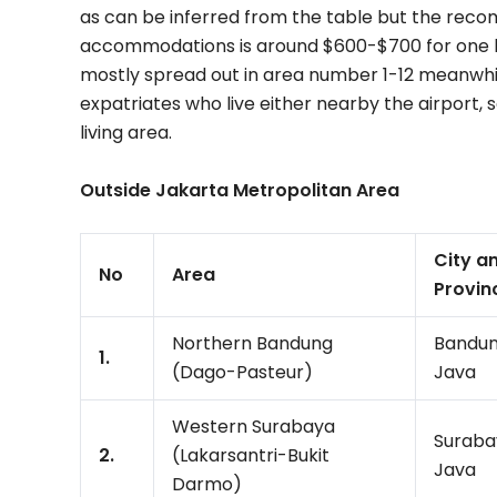
as can be inferred from the table but the reco
accommodations is around $600-$700 for one b
mostly spread out in area number 1-12 meanwhi
expatriates who live either nearby the airport,
living area.
Outside Jakarta Metropolitan Area
City a
No
Area
Provin
Northern Bandung
Bandun
1.
(Dago-Pasteur)
Java
Western Surabaya
Suraba
2.
(Lakarsantri-Bukit
Java
Darmo)