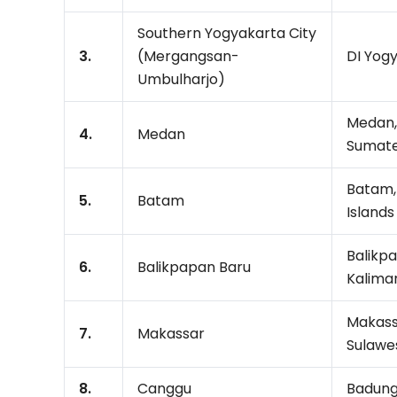
Southern Yogyakarta City
3.
(Mergangsan-
DI Yog
Umbulharjo)
Medan,
4.
Medan
Sumat
Batam,
5.
Batam
Islands
Balikp
6.
Balikpapan Baru
Kalima
Makass
7.
Makassar
Sulawe
8.
Canggu
Badung,