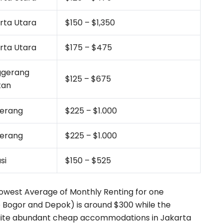
rta Utara
$150 – $1,350
rta Utara
$175 – $475
ggerang
$125 – $675
tan
erang
$225 – $1.000
erang
$225 – $1.000
si
$150 – $525
Lowest Average of Monthly Renting for one
 Bogor and Depok) is around $300 while the
quite abundant cheap accommodations in Jakarta