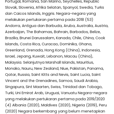
Portugal, Romania, San Marino, Seychelles, Republic
Slovak, Slovenia, Afrika Selatan, Spanyol, Swedia, Turks
dan Caicos Islands, Inggris. Negara-negara yang
melakukan pertukaran pertama pada 2018 (53)
Andorra, Antigua dan Barbuda, Aruba, Australia, Austria,
Azerbaijan, The Bahamas, Bahrain, Barbados, Belize,
Brazilia, Brunei Darussalam, Kanada, Chile, China, Cook
Islands, Costa Rica, Curacao, Dominika, Ghana,
Greenland, Grenada, Hong Kong (China), Indonesia,
Israel, Jepang, Kuwait, Lebanon, Macau (China),
Malaysia. Selanjutnya Marshall Islands, Mauritius,
Monako, Nauru, New Zealand, Niue, Pakistan, Panama,
Qatar, Russia, Saint Kitts and Nevis, Saint Lucia, Saint
Vincent and the Grenadines, Samoa, Saudi Arabia,
Singapura, Sint Maarten, Swiss, Trinidad dan Tobago,
Turki, Uni Emirat Arab, Uruguai, Vanuatu Negara-negara
yang melakukan pertukaran pertama pada 2019/2020
(4) Albania (2020), Maldives (2020), Nigeria (2019), Peru
(2020) Negara berkembang yang belum menetapkan