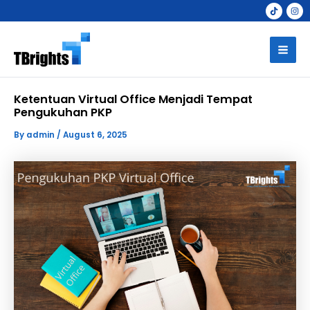
Skip
to
Mai
content
Men
Ketentuan Virtual Office Menjadi Tempat
Pengukuhan PKP
By
admin
/
August 6, 2025