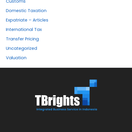
Customs
Domestic Taxation
Expatriate – Articles
International Tax
Transfer Pricing
Uncategorized
Valuation